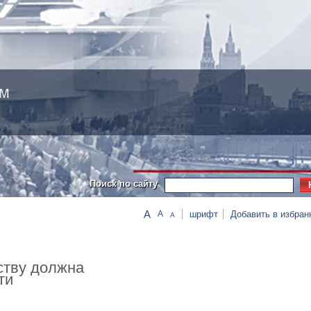
ам
Поиск по сайту
A
шрифт
Добавить в избран
A
A
ству должна
ти