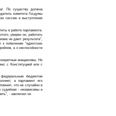
ва/. По существу должна
едатель комитета Госдумы
нюю сессию и выступление
теты в работе парламента.
того, уверен он, работать
изма не дают результата",
т к появлению "идиотских
роблем, а о неспособности
конкретные инициативы. Но
екс с Конституцией или с
д федеральным бюджетом
олняет, а парламент его
помнил, что не случайно в
и судебная - независимы и
ить", - заключил он