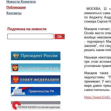
Новости Комитета
Публикации
МОСКВА, 11 сен
Контакты
измениться сама
по бюджету Андр
спикера Сергея 
Подписка на новости
Макаров считает,
Особе место отв
Ok
вообще невозможн
- подчеркнул Ма
законов", что св
решать какие-либ
Называя некоторы
при этом вспомн
уголовным право
Макаров также 
недопустимы. "
принимает. У нег
мире давно пришл
самостоятельны. "
https://www.fcinf