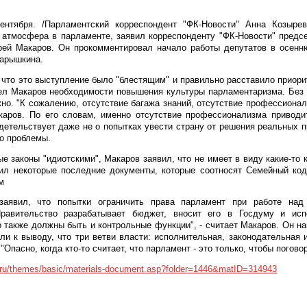
тября. /Парламентский корреспондент "ФК-Новости" Анна Козыре
 атмосфера в парламенте, заявил корреспонденту "ФК-Новости" предс
ей Макаров. Он прокомментировал начало работы депутатов в осен
Нарышкина.
 что это выступление было "блестящим" и правильно расставило приори
ел Макаров необходимости повышения культуры парламентаризма. Без э
о. "К сожалению, отсутствие багажа знаний, отсутствие профессионал
каров. По его словам, именно отсутствие профессионализма приводи
идетельствует даже не о попытках увести страну от решения реальных п
о проблемы.
е законы "идиотскими", Макаров заявил, что не имеет в виду какие-то 
ил некоторые последние документы, которые соотносят Семейный код
м
заявил, что попытки ограничить права парламент при работе на
Правительство разрабатывает бюджет, вносит его в Госдуму и исп
о также должны быть и контрольные функции", - считает Макаров. Он на
и к выводу, что три ветви власти: исполнительная, законодательная 
Опасно, когда кто-то считает, что парламент - это только, чтобы поговор
o.ru/themes/basic/materials-document.asp?folder=1446&matID=314943