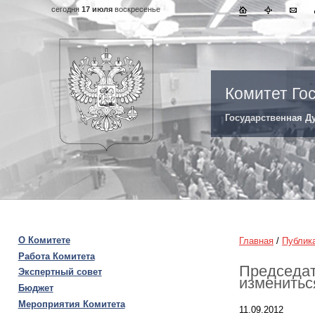
сегодня
17 июля
воскресенье
Комитет Го
Государственная Д
О Комитете
Главная
/
Публик
Работа Комитета
Председат
Экспертный совет
изменитьс
Бюджет
Мероприятия Комитета
11.09.2012