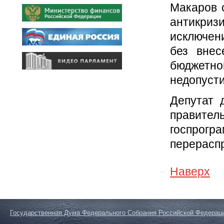
Макаров с
антикризи
исключен
без внес
бюджетн
недопусти
Депутат 
правите
госпрог
перераспр
Наверх
Государственная Дума Федерального Собрания Российской Федерац