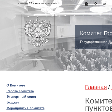
сегодня
17 июля
воскресенье
Комитет Го
Государственная Д
О Комитете
Главная
/
Работа Комитета
Экспертный совет
Комите
Бюджет
пункто
Мероприятия Комитета